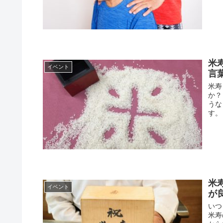
米
イベント
言
米寿
か？
うな
す。
米
イベント
が
いつ
米寿