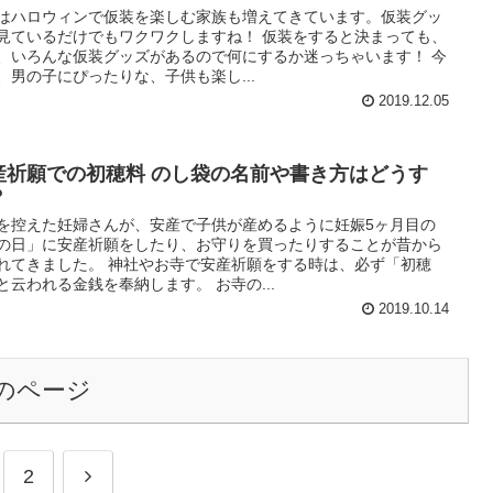
はハロウィンで仮装を楽しむ家族も増えてきています。仮装グッ
見ているだけでもワクワクしますね！ 仮装をすると決まっても、
、いろんな仮装グッズがあるので何にするか迷っちゃいます！ 今
、男の子にぴったりな、子供も楽し...
2019.12.05
産祈願での初穂料 のし袋の名前や書き方はどうす
？
を控えた妊婦さんが、安産で子供が産めるように妊娠5ヶ月目の
の日」に安産祈願をしたり、お守りを買ったりすることが昔から
れてきました。 神社やお寺で安産祈願をする時は、必ず「初穂
と云われる金銭を奉納します。 お寺の...
2019.10.14
のページ
2