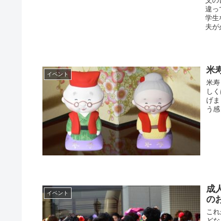
違っ
学生
夫が
米
イベント
米寿
しく
げま
う感
成
イベント
の
これ
どな