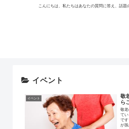
こんにちは、私たちはあなたの質問に答え、話題
イベント
敬
イベント
ら
敬老
てい
です
が孫