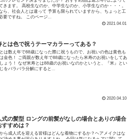
てきます。 高校生なのか、中学生なのか、小学生なのか・・・。
なら、社会人とは違って 予算も限られていますから、ちょっと工
必要ですね。 このページ...
2021.04.01
寿とは色で祝うテーマカラーってある？
とは数え年で88歳になった際に祝うもので、お祝いの色は黄色も
は金色！ ご両親が数え年で88歳になったら米寿のお祝いをしてあ
しょう！ なぜ米寿とは88歳のお祝いなのかというと、『米』とい
じをバラバラ分解にすると...
2020.04.10
人式の髪型 ロングの前髪がなしの場合とありの場合
おすすめは？
から成人式を迎える皆様はどんな着物にするか？ヘアメイクはな
ど決める事が沢山ありますよね。 今回は気になるヘアに関して。