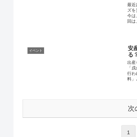
最近
ズを
今は
回は
安
イベント
る
出産
「戌
行わ
料」
次
1