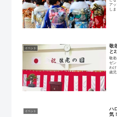
アッ
しま
敬
イベント
と
敬老
ゼン
わけ
歳児
ハ
イベント
気