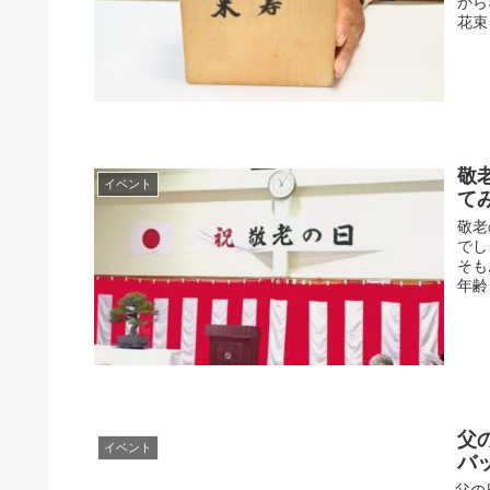
から
花束
敬
イベント
て
敬老
でし
そも
年齢
父
イベント
バ
父の