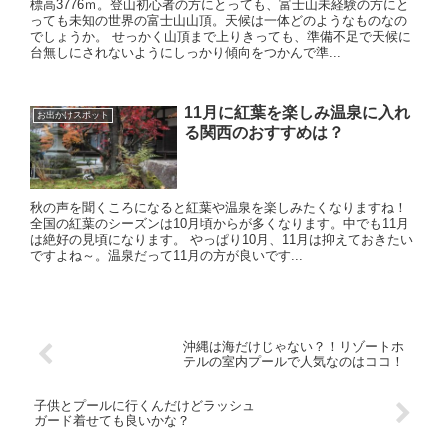
標高3776ｍ。登山初心者の方にとっても、富士山未経験の方にと
っても未知の世界の富士山山頂。天候は一体どのようなものなの
でしょうか。 せっかく山頂まで上りきっても、準備不足で天候に
台無しにされないようにしっかり傾向をつかんで準...
11月に紅葉を楽しみ温泉に入れ
お出かけスポット
る関西のおすすめは？
秋の声を聞くころになると紅葉や温泉を楽しみたくなりますね！
全国の紅葉のシーズンは10月頃からが多くなります。中でも11月
は絶好の見頃になります。 やっぱり10月、11月は抑えておきたい
ですよね～。温泉だって11月の方が良いです...
沖縄は海だけじゃない？！リゾートホ
テルの室内プールで人気なのはココ！
子供とプールに行くんだけどラッシュ
ガード着せても良いかな？