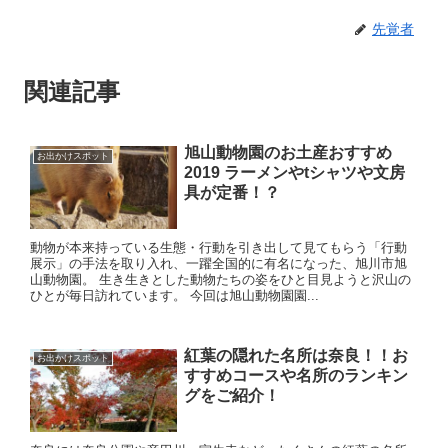
先覚者
関連記事
旭山動物園のお土産おすすめ
お出かけスポット
2019 ラーメンやtシャツや文房
具が定番！？
動物が本来持っている生態・行動を引き出して見てもらう「行動
展示」の手法を取り入れ、一躍全国的に有名になった、旭川市旭
山動物園。 生き生きとした動物たちの姿をひと目見ようと沢山の
ひとが毎日訪れています。 今回は旭山動物園園...
紅葉の隠れた名所は奈良！！お
お出かけスポット
すすめコースや名所のランキン
グをご紹介！