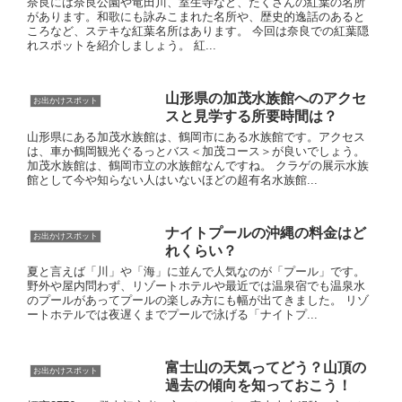
奈良には奈良公園や竜田川、室生寺など、たくさんの紅葉の名所
があります。和歌にも詠みこまれた名所や、歴史的逸話のあると
ころなど、ステキな紅葉名所はあります。 今回は奈良での紅葉隠
れスポットを紹介しましょう。 紅...
山形県の加茂水族館へのアクセ
お出かけスポット
スと見学する所要時間は？
山形県にある加茂水族館は、鶴岡市にある水族館です。アクセス
は、車か鶴岡観光ぐるっとバス＜加茂コース＞が良いでしょう。
加茂水族館は、鶴岡市立の水族館なんですね。 クラゲの展示水族
館として今や知らない人はいないほどの超有名水族館...
ナイトプールの沖縄の料金はど
お出かけスポット
れくらい？
夏と言えば「川」や「海」に並んで人気なのが「プール」です。
野外や屋内問わず、リゾートホテルや最近では温泉宿でも温泉水
のプールがあってプールの楽しみ方にも幅が出てきました。 リゾ
ートホテルでは夜遅くまでプールで泳げる「ナイトプ...
富士山の天気ってどう？山頂の
お出かけスポット
過去の傾向を知っておこう！